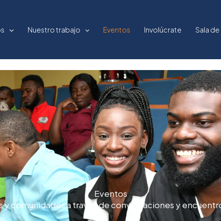
os
Nuestro trabajo
Eventos
Involúcrate
Sala de
Eventos
s
y
comunidades
a
través
de
conversaciones
y
encuentr