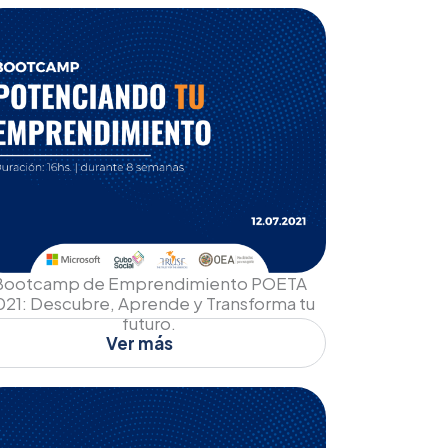
Bootcamp de Emprendimiento POETA
021: Descubre, Aprende y Transforma tu
futuro.
Ver más