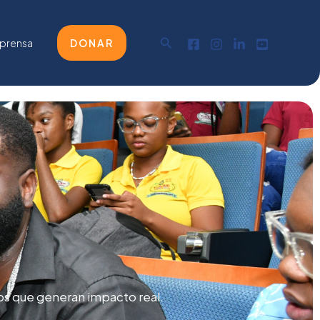
Buscar
 prensa
DONAR
os
que
generan
impacto
real.