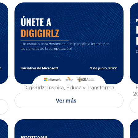
DigiGirlz: Inspira, Educa y Transforma
2
Ver más